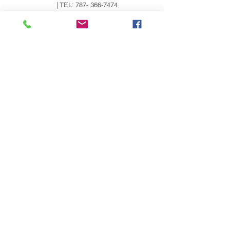
LLAMA
| TEL:
787- 366-7474
787- 344-7563
https://65autogroupllc.com
65autogroupll1@gmail.com
65 Auto Group, Av. 65 de
Infantería, San Juan, 00924