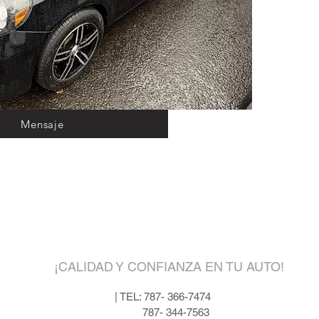
CONDI
FULL 
FABRI
DISPO
LOCAL
FEDER
DE MA
Mensaje
REGUER
7474
¡Visitanos!
¡CALIDAD Y CONFIANZA EN TU AUTO!
LLAMA
| TEL: 787- 366-7474
787- 344-7563