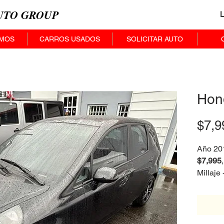
AUTO GROUP
OMOS
CARROS USADOS
SOLICITAR AUTO
Hond
$7,9
Año 20
$7,995
Millaje
Transm
Pueblo:
COMO 
GARAN