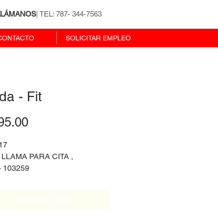
LLÁMANOS
| TEL: 787- 344-7563
CONTACTO
SOLICITAR EMPLEO
a - Fit
Precio
95.00
17
, LLAMA PARA CITA ,
 - 103259
ision Automatica
 San Juan - Río Piedras
Agregar al carrito
NUEVA AROS DE ALUMINIO 
TIA AUTO EN PERFECTAS 