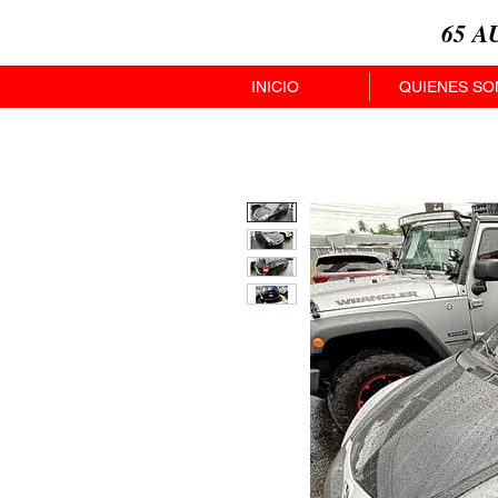
65 
INICIO
QUIENES S