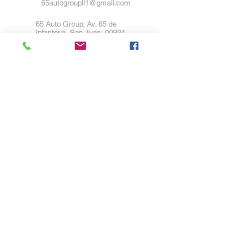
LLAVE INTELIGENTE RACKS 
65autogroupll1@gmail.com
DE TECHO FULL POWER 
65 Auto Group, Av. 65 de
POCO MILLAGE 
Infantería, San Juan, 00924
FINANCIAMIENTO 
DISPONIBLE ATRAVES DE 
BANCA LOCAL 
COOPERATIVAS LOCALES Y 
FEDERALES PARA CITA Y 
PRUEBA DE MANEJO 
COMUNICATE ALEX 
REGUERA 787-344-7563 787-
366-7474